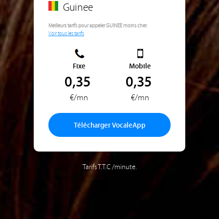
Guinee
Meilleurs tarifs pour appeler GUINEE moins cher.
Voir tous les tarifs
Fixe
Mobile
0,35
0,35
€/mn
€/mn
Télécharger VocaleApp
Tarifs T.T.C /minute.